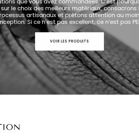
cations que vous avez commandées. C’est pourqu
sur le choix des meilleurs matériaux, consacron
ocessus artisanaux et prêtons attention au moin
nception. Si ce n’est pas excellent, ce n’est pas PE
VOIR LES PRODUITS
TION