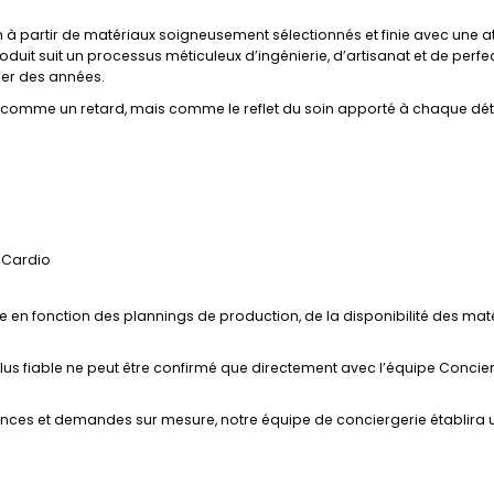
 partir de matériaux soigneusement sélectionnés et finie avec une att
duit suit un processus méticuleux d’ingénierie, d’artisanat et de perfe
er des années.
on comme un retard, mais comme le reflet du soin apporté à chaque déta
n Cardio
ée en fonction des plannings de production, de la disponibilité des ma
le plus fiable ne peut être confirmé que directement avec l’équipe Conci
ésidences et demandes sur mesure, notre équipe de conciergerie établira