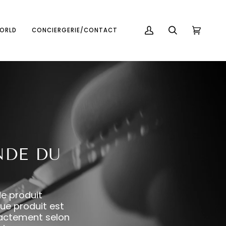
Français
USD ( $ )
WORLD
CONCIERGERIE/CONTACT
MON
RECHERCHE
PANIER
(0)
COMPTE
NDE DU
de produit
que produit est
xactement selon