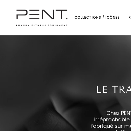
Passer
au
contenu
COLLECTIONS / ICÔNES
LE TR
Chez PENT
irréprochable 
fabriqué sur m