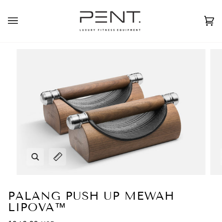
Lewati
ke
Indonesia
USD ( $ )
konten
Ke
(0
Perbesar
Perluas keterangan gambar
PALANG PUSH UP MEWAH
LIPOVA™