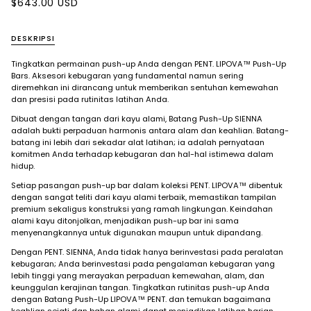
$643.00 USD
DESKRIPSI
Tingkatkan permainan push-up Anda dengan PENT. LIPOVA™ Push-Up
Bars. Aksesori kebugaran yang fundamental namun sering
diremehkan ini dirancang untuk memberikan sentuhan kemewahan
dan presisi pada rutinitas latihan Anda.
Dibuat dengan tangan dari kayu alami, Batang Push-Up SIENNA
adalah bukti perpaduan harmonis antara alam dan keahlian. Batang-
batang ini lebih dari sekadar alat latihan; ia adalah pernyataan
komitmen Anda terhadap kebugaran dan hal-hal istimewa dalam
hidup.
Setiap pasangan push-up bar dalam koleksi PENT. LIPOVA™ dibentuk
dengan sangat teliti dari kayu alami terbaik, memastikan tampilan
premium sekaligus konstruksi yang ramah lingkungan. Keindahan
alami kayu ditonjolkan, menjadikan push-up bar ini sama
menyenangkannya untuk digunakan maupun untuk dipandang.
Dengan PENT. SIENNA, Anda tidak hanya berinvestasi pada peralatan
kebugaran; Anda berinvestasi pada pengalaman kebugaran yang
lebih tinggi yang merayakan perpaduan kemewahan, alam, dan
keunggulan kerajinan tangan. Tingkatkan rutinitas push-up Anda
dengan Batang Push-Up LIPOVA™ PENT. dan temukan bagaimana