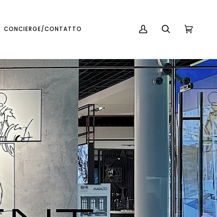
Italiano
USD ( $ )
CONCIERGE/CONTATTO
IL
CERCA
CARRELL
(0)
MIO
ACCOUNT