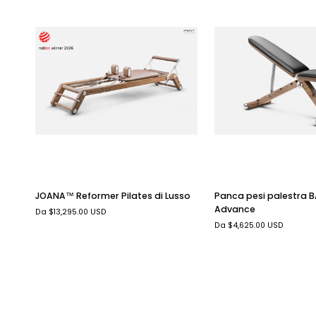
VISTA RAPIDA
VISTA RAPIDA
JOANA™
Panca
JOANA™ Reformer Pilates di Lusso
Panca pesi palestra
Reformer
pesi
Advance
Da $13,295.00 USD
Pilates
palestra
Da $4,625.00 USD
di
BANKA™
Lusso
Advance