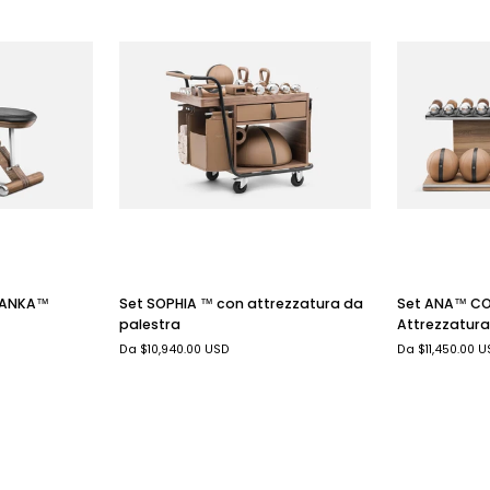
VISTA RA
VISTA RAPIDA
Set
Set
Set ANA™ C
 BANKA™
Set SOPHIA ™ con attrezzatura da
ANA™
SOPHIA
Attrezzatura
palestra
COMBO
™
Da $11,450.00 
Da $10,940.00 USD
con
con
Attrezzatura
attrezzatura
da
da
Palestra
palestra