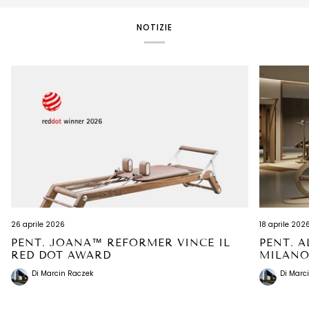
NOTIZIE
26 aprile 2026
18 aprile 202
PENT. JOANA™ REFORMER VINCE IL
PENT. A
RED DOT AWARD
MILAN
Di Marcin Raczek
Di Marc