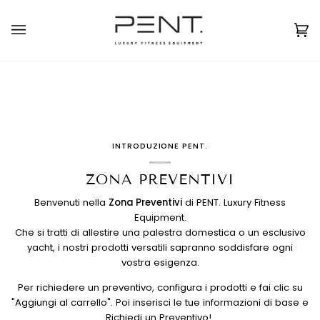
Salta
al
Italiano
USD ( $ )
contenuto
Car
(0
INTRODUZIONE PENT.
ZONA PREVENTIVI
Benvenuti nella
Zona Preventivi
di PENT. Luxury Fitness
Equipment.
Che si tratti di allestire una palestra domestica o un esclusivo
yacht, i nostri prodotti versatili sapranno soddisfare ogni
vostra esigenza.
Per richiedere un preventivo, configura i prodotti e fai clic su
"Aggiungi al carrello". Poi inserisci le tue informazioni di base e
Richiedi un Preventivo!