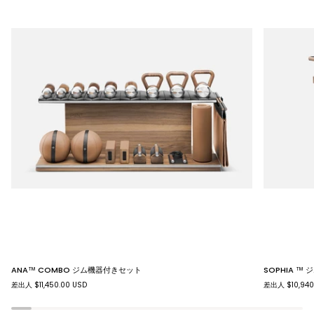
ANA™
SOPHIA
ANA™ COMBO ジム機器付きセット
SOPHIA ™
COMBO
™
差出人 $11,450.00 USD
差出人 $10,940
ジ
ジ
ム
ム
機
機