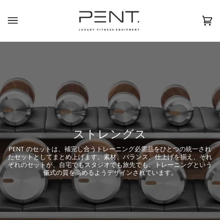
コ
ン
日本語
USD ( $ )
テ
カ
(0
ン
ー
ツ
ト
に
ス
キ
ッ
プ
ストレングス
PENT のセットは、補完し合うトレーニング必需品をひとつの統一され
たセットとしてまとめ上げます。素材、バランス、仕上げを揃え、それ
ぞれのセットが、自宅でもスタジオでも旅先でも、トレーニングという
儀式の質を高めるようデザインされています。