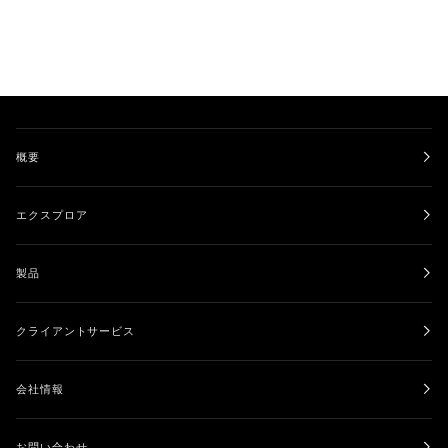
器
器
付
セ
き
ッ
セ
ト
ッ
ト
概要
エクスプロア
製品
クライアントサービス
会社情報
お問い合わせ