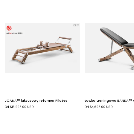
JOANA™
Ławka
JOANA™ luksusowy reformer Pilates
Ławka treningowa BANKA™ 
luksusowy
treningowa
Od $13,295.00 USD
Od $4,625.00 USD
reformer
BANKA™
Pilates
Advance