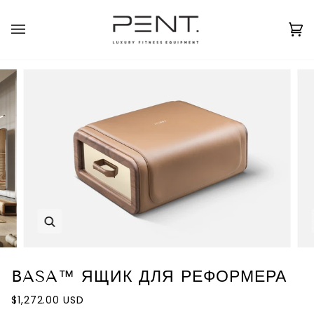
Перейти
к
Русский
USD ( $ )
контенту
Кор
(0
Масштаб
BASA™ ЯЩИК ДЛЯ РЕФОРМЕРА
$1,272.00 USD