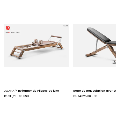
JOANA™
Banc
JOANA™ Reformer de Pilates de luxe
Banc de musculation avan
Reformer
de
De $13,295.00 USD
De $4,625.00 USD
de
musculation
Pilates
avancé
de
BANKA™
luxe