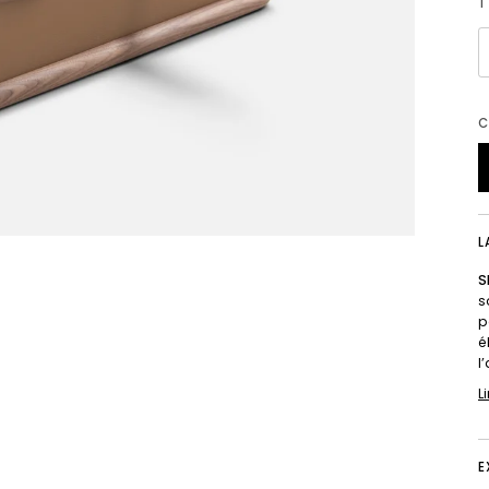
T
C
L
S
s
p
é
l
L
E