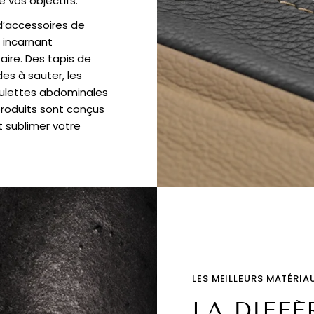
e vos objectifs.
d’accessoires de
 incarnant
aire. Des tapis de
des à sauter, les
oulettes abdominales
produits sont conçus
 sublimer votre
LES MEILLEURS MATÉRIA
LA DIFFÉ