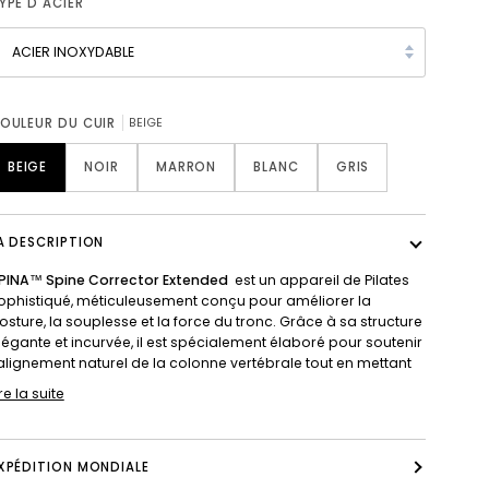
YPE D'ACIER
ACIER INOXYDABLE
OULEUR DU CUIR
BEIGE
BEIGE
NOIR
MARRON
BLANC
GRIS
A DESCRIPTION
PINA™ Spine Corrector Extended
est un appareil de Pilates
ophistiqué, méticuleusement conçu pour améliorer la
osture, la souplesse et la force du tronc. Grâce à sa structure
légante et incurvée, il est spécialement élaboré pour soutenir
’alignement naturel de la colonne vertébrale tout en mettant
ire la suite
XPÉDITION MONDIALE