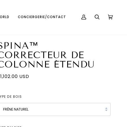
Français
USD ( $ )
WORLD
CONCIERGERIE/CONTACT
MON
RECHERCHE
PANIER
(0)
COMPTE
SPINA™
CORRECTEUR DE
COLONNE ÉTENDU
1,102.00 USD
YPE DE BOIS
FRÊNE NATUREL