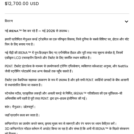
$12,700.00 USD
विवरण
नई IRENA™ पेश कर रहे हैं — मई 2026 से उपलब्ध।
हमारी प्रतिष्ठित मैनुअल कर्व्ड ट्रेडमिल का एक परिष्कृत विकास, जिसे दुनिया के सबसे विशिष्ट घर, होटल और यॉट
जिम के लिए बनाया गया है।
नई पीढ़ी की IRENA™ में पुनःडिज़ाइन किए गए एर्गोनोमिक हैंडल और पूरी तरह नया सूचना कंसोल है, जिसमें
एकीकृत LCD टचस्क्रीन डिस्प्ले और टैबलेट के लिए समर्पित स्थान शामिल है।
PENT. टैबलेट इंटरफ़ेस के माध्यम से उपयोगकर्ता ट्रेनिंग एप्लिकेशन, व्यक्तिगत वर्कआउट अनुभव, और Netflix
जैसी स्ट्रीमिंग प्लेटफ़ॉर्म तथा अन्य सेवाओं तक पहुँच सकते हैं।
टैबलेट एक वैकल्पिक सहायक उपकरण के रूप में उपलब्ध है और इसे सभी PENT. कार्डियो उत्पादों के बीच आसानी
से स्थानांतरित किया जा सकता है।
स्टेनलेस स्टील, प्राकृतिक लकड़ी और असली चमड़े से निर्मित, IRENA™ गतिशीलता की एक मूर्तिकला-सी
अभिव्यक्ति बनी रहती है
पूरी तरह PENT. द्वारा इन-हाउस इंजीनियर की गई।
शांत। मैनुअल। उद्देश्यपूर्ण।
जहाँ प्रदर्शन कला बन जाता है।
कन्फ़िगरेटर का उपयोग करते समय, कृपया मुख्य रूप से सामग्री और रंग चयन पर ध्यान केंद्रित करें।
3D कन्फ़िगरेटर मॉडल वर्तमान में अपडेट किया जा रहा है और संभव है कि अभी भी IRENA™ के पिछले संस्करण
को दिखाए।