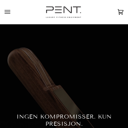
Skip
to
Norsk
USD ( $ )
content
Ca
(0
INGEN KOMPROMISSER. KUN
PRESISJON.