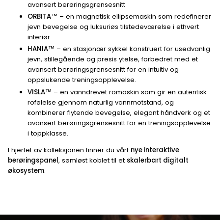
avansert berøringsgrensesnitt
ORBITA™
– en magnetisk ellipsemaskin som redefinerer
jevn bevegelse og luksuriøs tilstedeværelse i ethvert
interiør
HANIA™
– en stasjonær sykkel konstruert for usedvanlig
jevn, stillegående og presis ytelse, forbedret med et
avansert berøringsgrensesnitt for en intuitiv og
oppslukende treningsopplevelse.
VISLA™
– en vanndrevet romaskin som gir en autentisk
rofølelse gjennom naturlig vannmotstand, og
kombinerer flytende bevegelse, elegant håndverk og et
avansert berøringsgrensesnitt for en treningsopplevelse
i toppklasse.
I hjertet av kolleksjonen finner du vårt
nye interaktive
berøringspanel
, sømløst koblet til et
skalerbart digitalt
økosystem
.