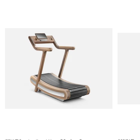
IRENA™
ORBITA™