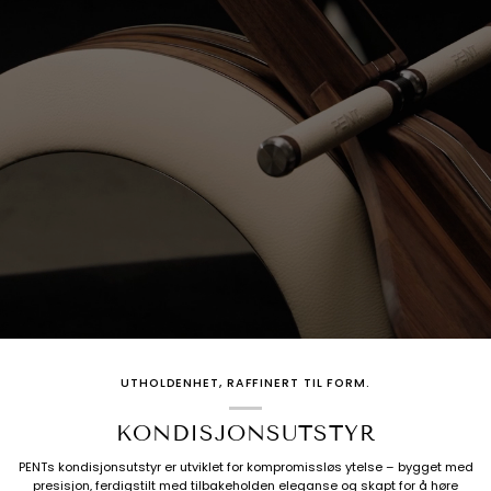
UTHOLDENHET, RAFFINERT TIL FORM.
KONDISJONSUTSTYR
PENTs kondisjonsutstyr er utviklet for kompromissløs ytelse – bygget med
presisjon, ferdigstilt med tilbakeholden eleganse og skapt for å høre