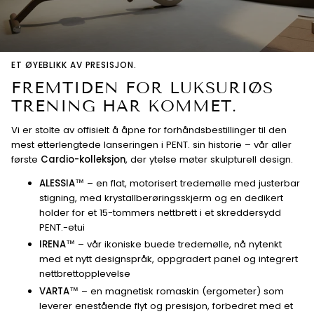
ET ØYEBLIKK AV PRESISJON.
FREMTIDEN FOR LUKSURIØS
TRENING HAR KOMMET.
Vi er stolte av offisielt å åpne for forhåndsbestillinger til den
mest etterlengtede lanseringen i PENT. sin historie – vår aller
første
Cardio-kolleksjon
, der ytelse møter skulpturell design.
ALESSIA™
– en flat, motorisert tredemølle med justerbar
stigning, med krystallberøringsskjerm og en dedikert
holder for et 15-tommers nettbrett i et skreddersydd
PENT.-etui
IRENA™
– vår ikoniske buede tredemølle, nå nytenkt
med et nytt designspråk, oppgradert panel og integrert
nettbrettopplevelse
VARTA™
– en magnetisk romaskin (ergometer) som
leverer enestående flyt og presisjon, forbedret med et