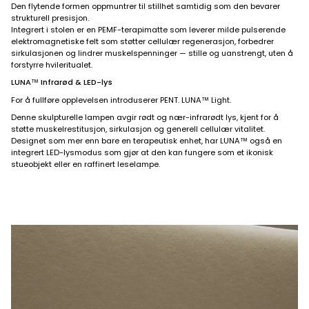
Den flytende formen oppmuntrer til stillhet samtidig som den bevarer
strukturell presisjon.
Integrert i stolen er en PEMF-terapimatte som leverer milde pulserende
elektromagnetiske felt som støtter cellulær regenerasjon, forbedrer
sirkulasjonen og lindrer muskelspenninger — stille og uanstrengt, uten å
forstyrre hvileritualet.
LUNA™ Infrarød & LED-lys
For å fullføre opplevelsen introduserer PENT. LUNA™ Light.
Denne skulpturelle lampen avgir rødt og nær-infrarødt lys, kjent for å
støtte muskelrestitusjon, sirkulasjon og generell cellulær vitalitet.
Designet som mer enn bare en terapeutisk enhet, har LUNA™ også en
integrert LED-lysmodus som gjør at den kan fungere som et ikonisk
stueobjekt eller en raffinert leselampe.