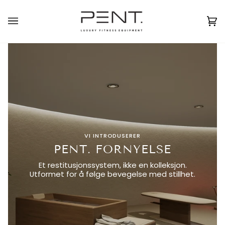
Skip
to
Norsk
USD ( $ )
content
Ca
(0
VI INTRODUSERER
PENT. FORNYELSE
Et restitusjonssystem, ikke en kolleksjon.
Utformet for å følge bevegelse med stillhet.