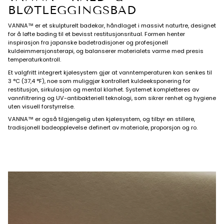
BLØTLEGGINGSBAD
VANNA™ er et skulpturelt badekar, håndlaget i massivt naturtre, designet
for å løfte bading til et bevisst restitusjonsritual. Formen henter
inspirasjon fra japanske badetradisjoner og profesjonell
kuldeimmersjonsterapi, og balanserer materialets varme med presis
temperaturkontroll.
Et valgfritt integrert kjølesystem gjør at vanntemperaturen kan senkes til
3 °C (37,4 °F), noe som muliggjør kontrollert kuldeeksponering for
restitusjon, sirkulasjon og mental klarhet. Systemet kompletteres av
vannfiltrering og UV-antibakteriell teknologi, som sikrer renhet og hygiene
uten visuell forstyrrelse.
VANNA™ er også tilgjengelig uten kjølesystem, og tilbyr en stillere,
tradisjonell badeopplevelse definert av materiale, proporsjon og ro.