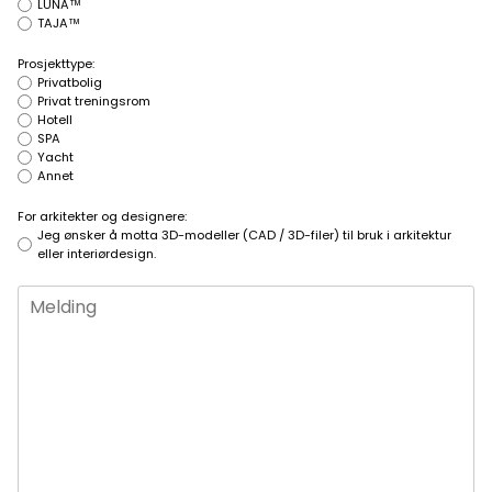
LUNA™
TAJA™
Prosjekttype:
Privatbolig
Privat treningsrom
Hotell
SPA
Yacht
Annet
For arkitekter og designere:
Jeg ønsker å motta 3D-modeller (CAD / 3D-filer) til bruk i arkitektur
eller interiørdesign.