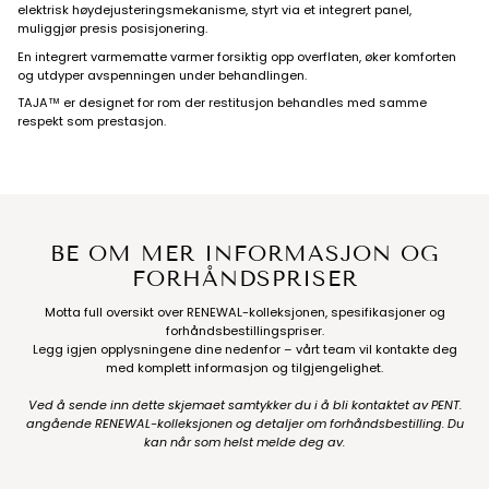
elektrisk høydejusteringsmekanisme, styrt via et integrert panel,
muliggjør presis posisjonering.
En integrert varmematte varmer forsiktig opp overflaten, øker komforten
og utdyper avspenningen under behandlingen.
TAJA™ er designet for rom der restitusjon behandles med samme
respekt som prestasjon.
BE OM MER INFORMASJON OG
FORHÅNDSPRISER
Motta full oversikt over RENEWAL-kolleksjonen, spesifikasjoner og
forhåndsbestillingspriser.
Legg igjen opplysningene dine nedenfor – vårt team vil kontakte deg
med komplett informasjon og tilgjengelighet.
Ved å sende inn dette skjemaet samtykker du i å bli kontaktet av PENT.
angående RENEWAL-kolleksjonen og detaljer om forhåndsbestilling. Du
kan når som helst melde deg av.