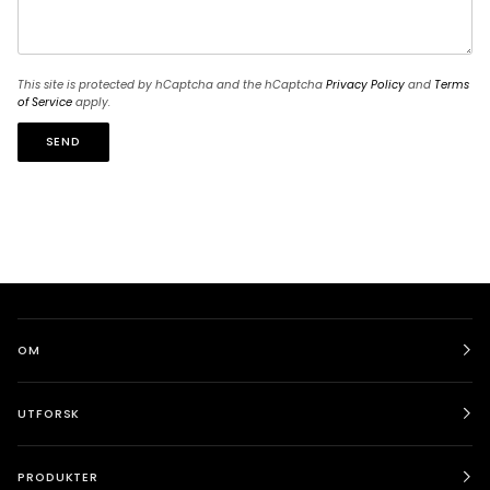
This site is protected by hCaptcha and the hCaptcha
Privacy Policy
and
Terms
of Service
apply.
SEND
OM
UTFORSK
PRODUKTER