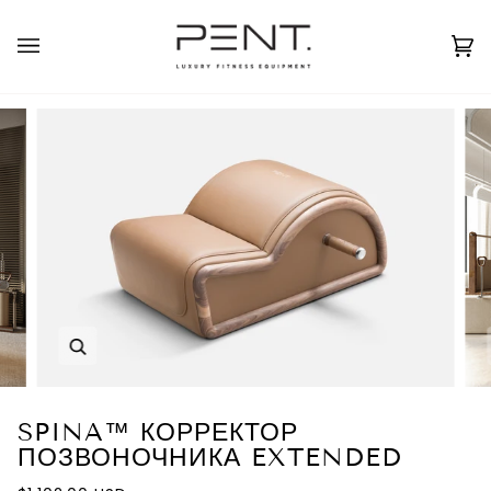
Перейти
к
Русский
USD ( $ )
контенту
Кор
(0
Масштаб
SPINA™ КОРРЕКТОР
ПОЗВОНОЧНИКА EXTENDED