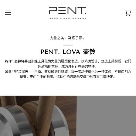
跳
至
简体中文
USD ( $ )
内
购
(0
容
物
车
力量之美，凝练于形。
PENT. LOVA 壶铃
PENT. 壶铃将基础训练工具化为力量的雕塑化表达。以精确设计、甄选上乘材质，它们
超越功能本身，成为具有存在感的物件。
其造型经过深思——平衡、富有触感且精致。每一次动作都化为一种体验，不仅由阻力
塑造，更由手中的触感、运动中的流动与空间中的存在共同决定。