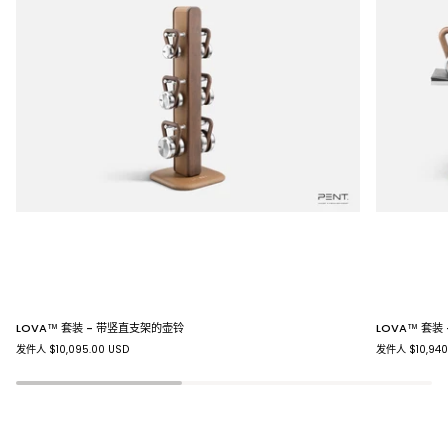
LOVA™
LOVA™
LOVA™ 套装 - 带竖直支架的壶铃
LOVA™ 套装
套
套
发件人 $10,095.00 USD
发件人 $10,940
装
装
-
-
带
配
竖
水
直
平
支
架