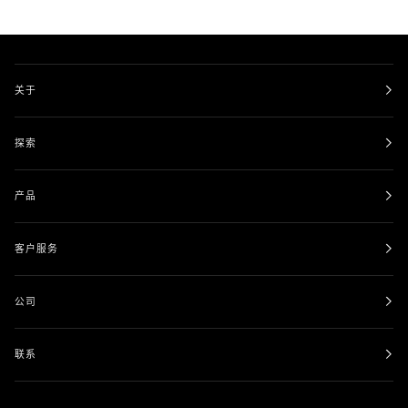
架
的
的
壶
壶
铃
铃
关于
探索
产品
客户服务
公司
联系