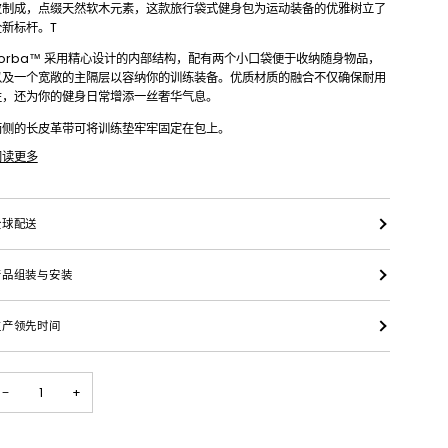
皮制成，点缀天然软木元素，这款旅行袋式健身包为运动装备的优雅树立了
全新标杆。T
Torba™ 采用精心设计的内部结构，配有两个小口袋便于收纳随身物品，
以及一个宽敞的主隔层以容纳你的训练装备。优质材质的融合不仅确保耐用
性，还为你的健身日常增添一丝奢华气息。
两侧的长皮革带可将训练垫牢牢固定在包上。
阅读更多
全球配送
产品组装与安装
生产领先时间
−
+