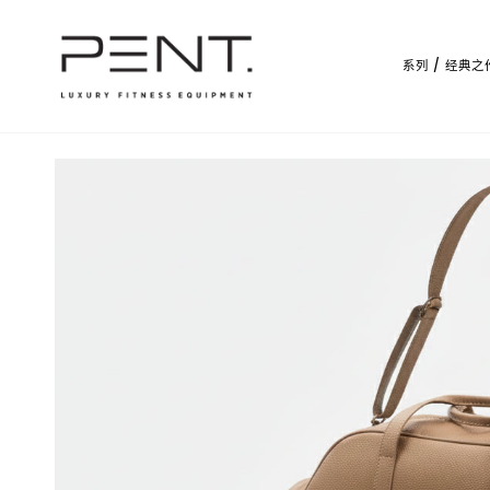
跳
至
内
系列 / 经典之
容