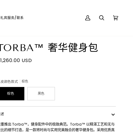
简体中文
USD ( $ )
礼宾服务/联系
我
搜
购
(0)
的
索
物
账
车
户
TORBA™ 奢华健身包
1,260.00 USD
真皮颜色款式
棕色
棕色
黑色
描述
隆重推出 Torba™，健身配件中的极致典范。Torba™ 以精湛工艺和无与
伦比的细节打造，是一款将时尚与实用完美融合的奢华健身包。采用优质真