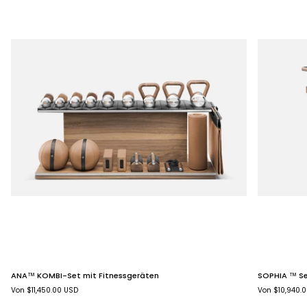
ANA™
SOPHIA
ANA™ KOMBI-Set mit Fitnessgeräten
SOPHIA ™ Se
KOMBI-
™
Von $11,450.00 USD
Von $10,940.
Set
Set
mit
mit