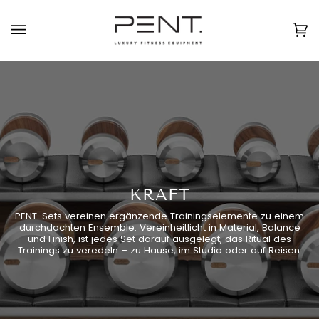
Direkt
zum
Deutsch
USD ( $ )
Inhalt
Ei
(0
KRAFT
PENT-Sets vereinen ergänzende Trainingselemente zu einem
durchdachten Ensemble. Vereinheitlicht in Material, Balance
und Finish, ist jedes Set darauf ausgelegt, das Ritual des
Trainings zu veredeln – zu Hause, im Studio oder auf Reisen.