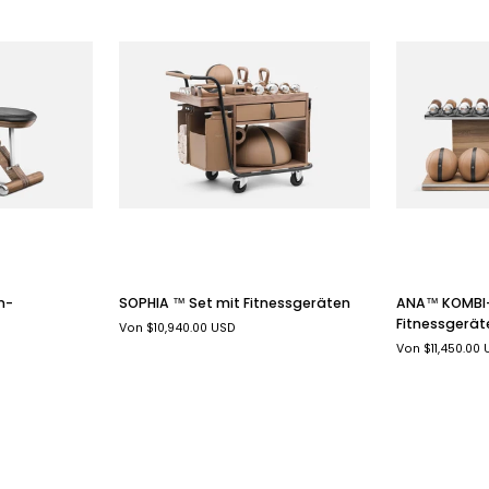
SCHNELL
SCHNELLANSICHT
ANA™
SOPHIA
ANA™ KOMBI-
m-
SOPHIA ™ Set mit Fitnessgeräten
KOMBI-
™
Fitnessgerät
Von $10,940.00 USD
Set
Set
Von $11,450.00
mit
mit
Fitnessgerät
Fitnessgeräten