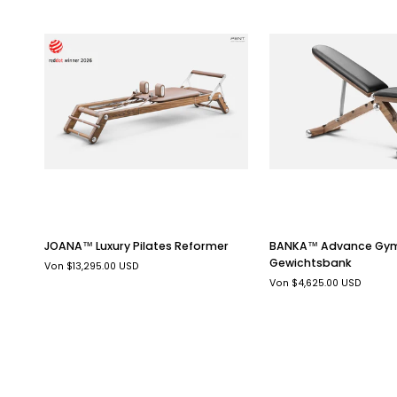
SCHNELLANSICHT
SCHNELLANSICHT
JOANA™
BANKA™
JOANA™ Luxury Pilates Reformer
BANKA™ Advance Gy
Luxury
Advance
Gewichtsbank
Von $13,295.00 USD
Pilates
Gym-
Von $4,625.00 USD
Reformer
Gewichtsbank