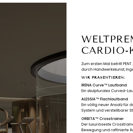
WELTPREM
CARDIO-
Zum ersten Mal betritt PEN
durch Handwerkskunst, Inge
WIR PRÄSENTIEREN:
IRENA Curve™ Laufband
Ein skulpturales Curved-La
ALESSIA™ Flachlaufband
Ein völlig neuer Ansatz für
System und verstellbarer St
ORBITA™ Crosstrainer
Der luxuriöseste Crosstrain
Bewegung und raffinierte Äs