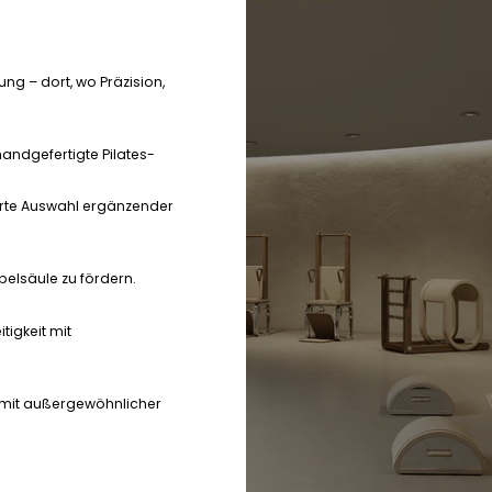
ng – dort, wo Präzision,
handgefertigte Pilates-
erte Auswahl ergänzender
rbelsäule zu fördern.
tigkeit mit
g mit außergewöhnlicher