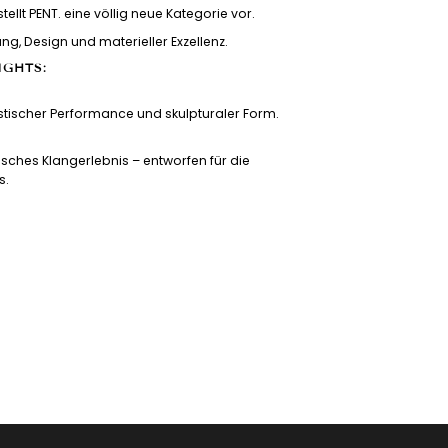
ellt PENT. eine völlig neue Kategorie vor.
g, Design und materieller Exzellenz.
IGHTS:
ustischer Performance und skulpturaler Form.
nisches Klangerlebnis – entworfen für die
s.